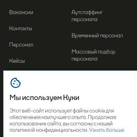
Вакансии
Аутстаффинг
персонала
Контакты
Временный персонал
Персонал
Массовый подбор
персонала
Кейсы
Инвентаризация
Отрасли
Мерчандайзинг
Мы используем Куки
Оставьте свои контакты
Этот веб-сайт использует файлы cookie для
обеспечения наилучшего опыта. Продолжая
использование сайта, вы согласны с нашей
политикой конфиденциальности.
Узнать больше
СВЯЗАТЬСЯ С НАМИ