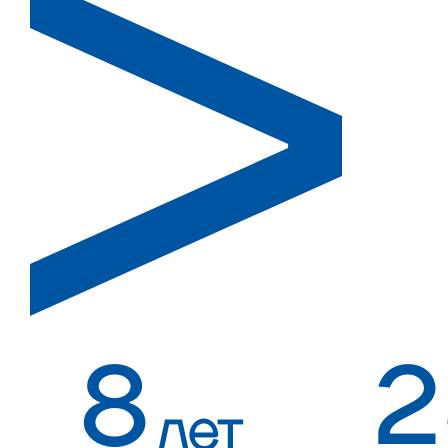
8
2
лет