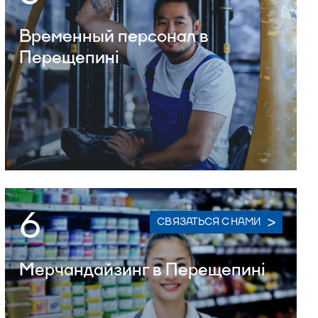
Временный персонал в
Перещепині
6
СВЯЗАТЬСЯ С НАМИ
Мерчандайзинг в Перещепині