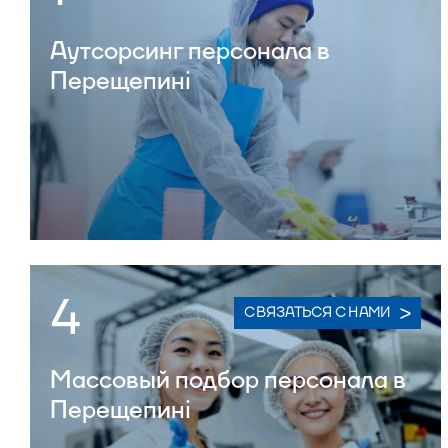
Аутсорсинг персонала в
Перещепині
4
СВЯЗАТЬСЯ С НАМИ
Массовый подбор персонала в
Перещепині