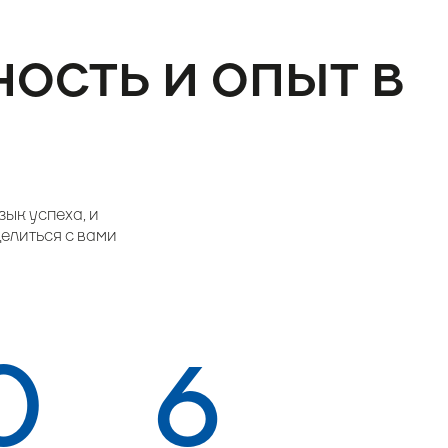
ость и опыт в
зык успеха, и
делиться с вами
0
6