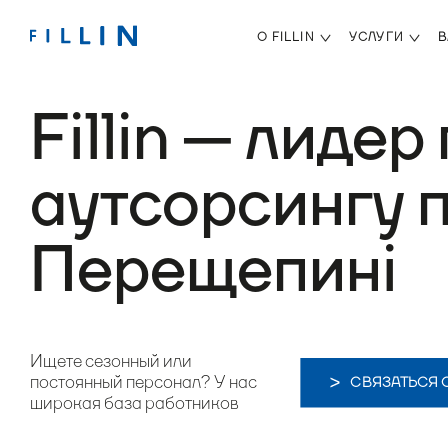
О FILLIN
УСЛУГИ
В
Fillin — лидер
аутсорсингу 
Перещепині
Ищете сезонный или
постоянный персонал? У нас
СВЯЗАТЬСЯ 
широкая база работников