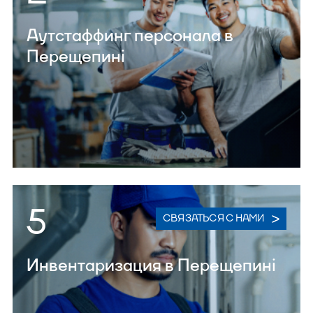
Аутстаффинг персонала в
Перещепині
5
СВЯЗАТЬСЯ С НАМИ
Инвентаризация в Перещепині