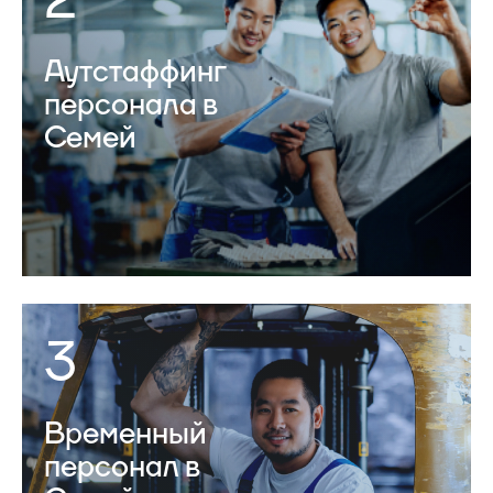
2
Аутстаффинг
персонала в
Семей
3
Временный
персонал в