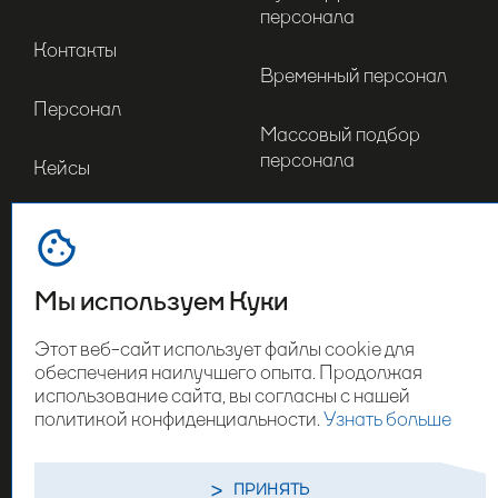
персонала
Контакты
Временный персонал
Персонал
Массовый подбор
персонала
Кейсы
Инвентаризация
Отрасли
Мерчандайзинг
Мы используем Куки
Оставьте свои контакты
Этот веб-сайт использует файлы cookie для
обеспечения наилучшего опыта. Продолжая
использование сайта, вы согласны с нашей
политикой конфиденциальности.
Узнать больше
СВЯЗАТЬСЯ С НАМИ
ПОЛИТИКА КОНФИДЕНЦИАЛЬНОСТИ
ПРИНЯТЬ