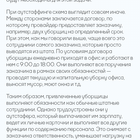
При аутстаффинге схема выглядит совсем иначе.
Между сторонами заключается договор, по
которому провайдер предоставляет заказчику,
например, двух уборщиц на определенный срок.
При этом, как мы говорили выше, чаще всего это
сотрудники самого заказчика, которые просто
выводятся из штата. По условиям договора
уборщицы ежедневно приходят в офис и работают в
нем с 9:00 до 18:00. Они выполняют все поручения
заказчика в рамках своих обязанностей —
проводят текущую и капитальную уборку офиса,
выносят мусор, моют окна и т.д.
Таким образом, привлеченные уборщицы
выполняют обязанности как обычные штатные
сотрудники. Однако трудоустроены они у
аутстафера, который выплачивает им зарплату,
ведет их личные карточки и выполняет все другие
функции по содержанию персонала. Это снимает с
заказчика ответственность, уменьшает нагрузку на