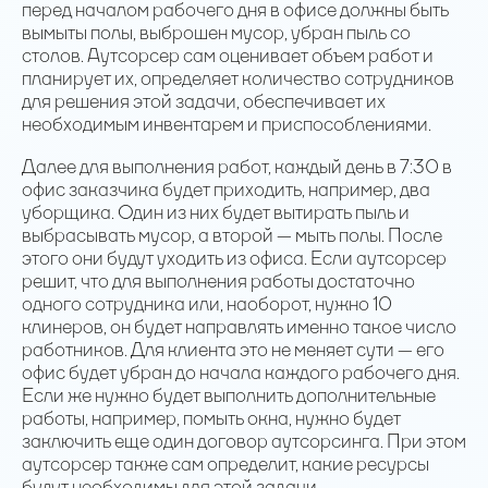
перед началом рабочего дня в офисе должны быть
вымыты полы, выброшен мусор, убран пыль со
столов. Аутсорсер сам оценивает объем работ и
планирует их, определяет количество сотрудников
для решения этой задачи, обеспечивает их
необходимым инвентарем и приспособлениями.
Далее для выполнения работ, каждый день в 7:30 в
офис заказчика будет приходить, например, два
уборщика. Один из них будет вытирать пыль и
выбрасывать мусор, а второй — мыть полы. После
этого они будут уходить из офиса. Если аутсорсер
решит, что для выполнения работы достаточно
одного сотрудника или, наоборот, нужно 10
клинеров, он будет направлять именно такое число
работников. Для клиента это не меняет сути — его
офис будет убран до начала каждого рабочего дня.
Если же нужно будет выполнить дополнительные
работы, например, помыть окна, нужно будет
заключить еще один договор аутсорсинга. При этом
аутсорсер также сам определит, какие ресурсы
будут необходимы для этой задачи.