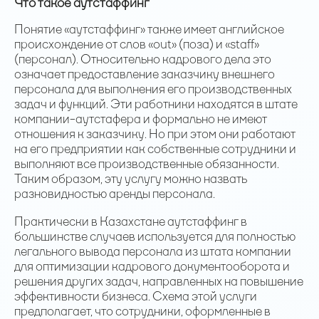
Что такое аутстаффинг
Понятие «аутстаффинг» также имеет английское
происхождение от слов «out» (поза) и «staff»
(персонал). Относительно кадрового дела это
означает предоставление заказчику внешнего
персонала для выполнения его производственных
задач и функций. Эти работники находятся в штате
компании-аутстафера и формально не имеют
отношения к заказчику. Но при этом они работают
на его предприятии как собственные сотрудники и
выполняют все производственные обязанности.
Таким образом, эту услугу можно назвать
разновидностью аренды персонала.
Практически в Казахстане аутстаффинг в
большинстве случаев используется для полностью
легального вывода персонала из штата компании
для оптимизации кадрового документооборота и
решения других задач, направленных на повышение
эффективности бизнеса. Схема этой услуги
предполагает, что сотрудники, оформленные в