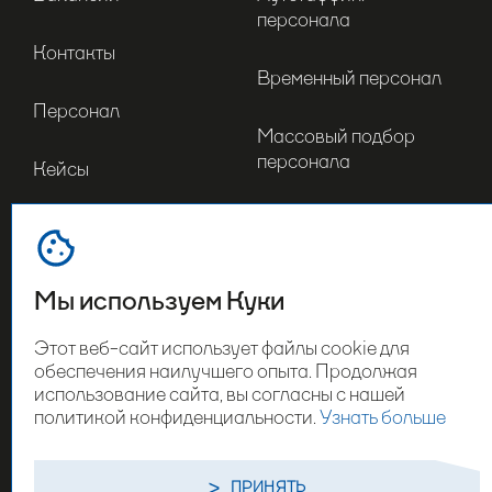
персонала
Контакты
Временный персонал
Персонал
Массовый подбор
персонала
Кейсы
Инвентаризация
Отрасли
Мерчандайзинг
Мы используем Куки
Оставьте свои контакты
Этот веб-сайт использует файлы cookie для
обеспечения наилучшего опыта. Продолжая
использование сайта, вы согласны с нашей
политикой конфиденциальности.
Узнать больше
СВЯЗАТЬСЯ С НАМИ
ПОЛИТИКА КОНФИДЕНЦИАЛЬНОСТИ
ПРИНЯТЬ