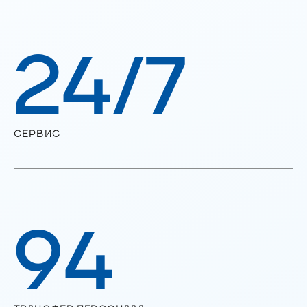
24/7
СЕРВИС
94