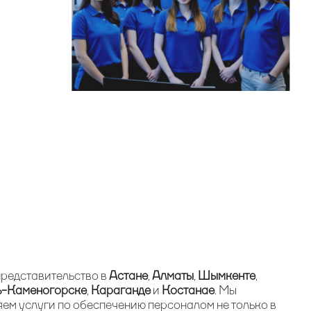
 представительство в
Астане
,
Алматы
,
Шымкенте
,
ь-Каменогорске
,
Караганде
и
Костанае
. Мы
ем услуги по обеспечению персоналом не только в