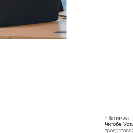
Fillin имеет
Актобе
,
Уст
предоставля