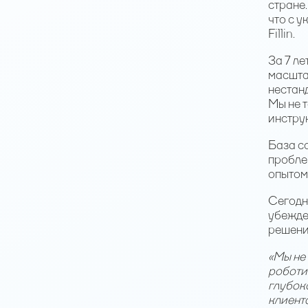
стране.
что с 
Fillin.
За 7 л
масштаб
нестанд
Мы не 
инстру
База с
пробле
опытом 
Сегодн
убежде
решени
«Мы не
роботи
глубок
клиента