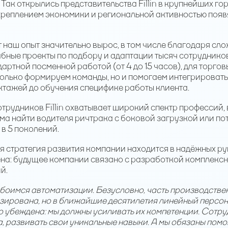
 Так открылись представительства Fillin в крупнейших г
укреплением экономики и региональной активностью появ
ет наш опыт значительно вырос, в том числе благодаря с
ные проекты по подбору и адаптации тысяч сотрудников в
артной посменной работой (от 4 до 15 часов), для торго
только формируем команды, но и помогаем интегрировать 
ктажей до обучения специфике работы клиента.
отрудников Fillin охватывает широкий спектр профессий,
ма найти водителя ричтрака с боковой загрузкой или по
в 5 поколений.
я стратегия развития компании находится в надёжных ру
на: будущее компании связано с разработкой комплексн
й.
 боимся автоматизации. Безусловно, часть производстве
зирована, но в ближайшие десятилетия линейный персона
о убеждена: мы должны усиливать их компетенции. Сотр
, развивать свои уникальные навыки. А мы обязаны помог