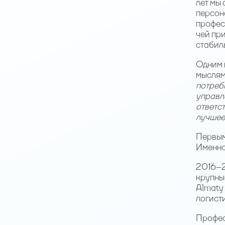
лет мы
персон
профес
чей при
стабил
Одним 
мыслям
потреб
управл
ответст
лучшее 
Первым
Именно
2016–2
крупны
Almaty 
логист
Профес