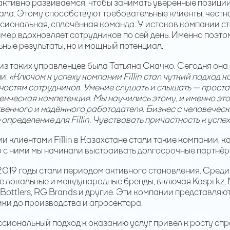
 активно развиваемся, чтобы занимать уверенные позици
ала. Этому способствуют требовательные клиенты, честн
сиональная, сплочённая команда. У истоков компании с
мер вдохновляет сотрудников по сей день. Именно поэтому
ьные результаты, но и мощный потенциал.
из таких управленцев была Татьяна Скачко. Сегодня она
и:
«Ключом к успеху компании Fillin стал чуткий подход ка
ностям сотрудников. Умение слушать и слышать — простая
енческая компетенция. Мы научились этому, и именно это
венного и надёжного работодателя. Бизнес с человечески
определение для Fillin. Чувствовать причастность к усп
и клиентами Fillin в Казахстане стали такие компании, 
 с ними мы начинали выстраивать долгосрочные партнёр
019 годы стали периодом активного становления. Среди
е локальные и международные бренды, включая Kaspi.kz
Bottlers, RG Brands и другие. Эти компании представляю
ики до производства и агросектора.
сиональный подход к оказанию услуг привёл к росту спр