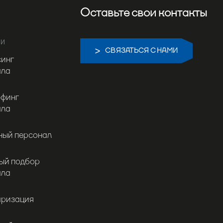
Оставьте свои контакты
ГИ
СВЯЗАТЬСЯ С НАМИ
синг
ала
ффинг
ала
ный персонал
ый подбор
ала
аризация