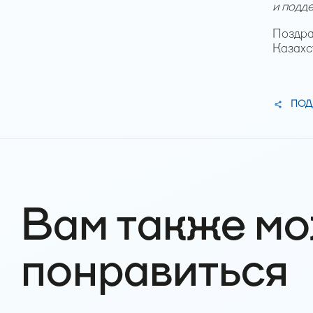
и подд
Поздра
Казахс
ПОД
Вам также м
понравиться