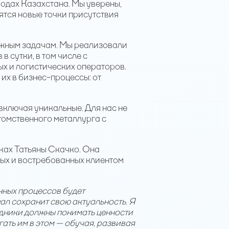
ородах Казахстана. Мы уверены,
ятся новые точки присутствия
ложным задачам. Мы реализовали
 сутки, в том числе с
вых и логистических операторов.
их в бизнес-процессы: от
 включая уникальные. Для нас не
томственного металлурга с
ках Татьяны Скачко. Она
ых и востребованных клиентом
нных процессов будет
л сохранит свою актуальность. Я
удники должны понимать ценности
ать им в этом — обучая, развивая