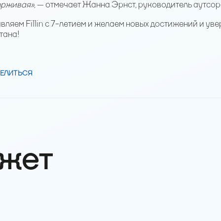
ерживая»,
— отмечает Жанна Эрнст, руководитель аутсор
вляем Fillin с 7-летием и желаем новых достижений и уве
тана!
ЕЛИТЬСЯ
ожет