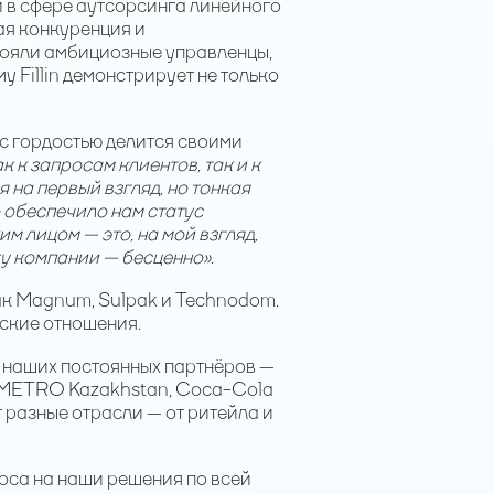
и в сфере аутсорсинга линейного
ая конкуренция и
тояли амбициозные управленцы,
 Fillin демонстрирует не только
 с гордостью делится своими
к к запросам клиентов, так и к
 на первый взгляд, но тонкая
 обеспечило нам статус
м лицом — это, на мой взгляд,
еху компании — бесценно»
.
как Magnum, Sulpak и Technodom.
ские отношения.
 наших постоянных партнёров —
, METRO Kazakhstan, Coca-Cola
т разные отрасли — от ритейла и
оса на наши решения по всей