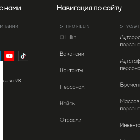
с нами
Навигация по сайту
ОМПАНИИ
ПРО FILLIN
УСЛУ
О Fillin
Аутсор
персон
Вакансии
Аутста
персон
Контакты
филова 98
Времен
Персонал
Массов
Кейсы
персон
Отрасли
Инвент